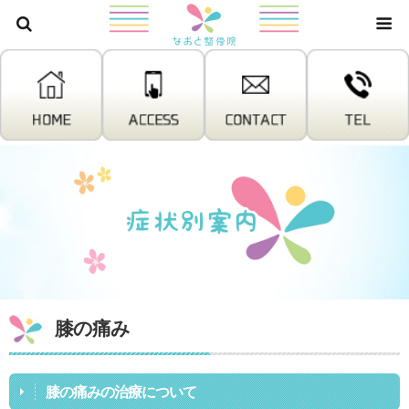
株式会社W
膝の痛み
膝の痛みの治療について