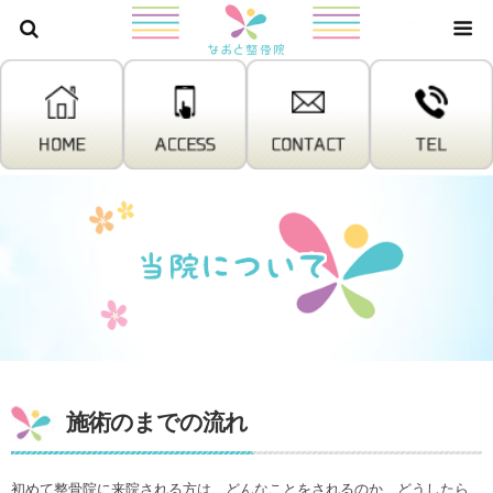
株式会社W
施術のまでの流れ
初めて整骨院に来院される方は、どんなことをされるのか、どうしたら